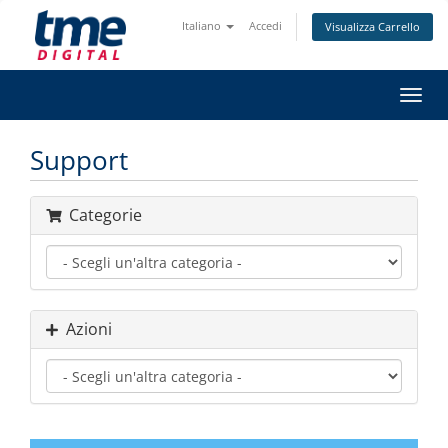
Italiano
Accedi
Visualizza Carrello
Attiv
Navi
Support
Categorie
Azioni