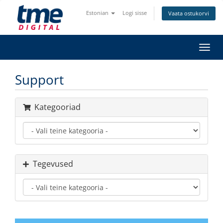
Estonian
Logi sisse
Vaata ostukorvi
Lülit
navig
Support
Kategooriad
Tegevused