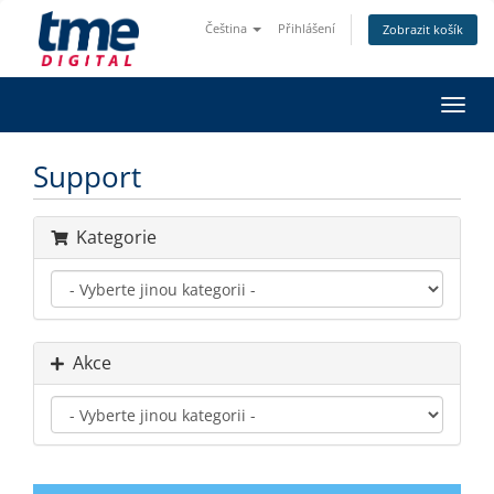
Čeština
Přihlášení
Zobrazit košík
Přep
navig
Support
Kategorie
Akce