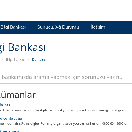
Bilgi Bankası
Sunucu/Ağ Durumu
İletişim
gi Bankası
Bilgi Bankası
Domains
ümanlar
aints
ld like to make a complaint please email your complaint to:
domains@tme.digital
...
 contact us
mail:
domains@tme.digital
For any urgent issue you can call us on: 0800 634 8600 or...
ting abuse