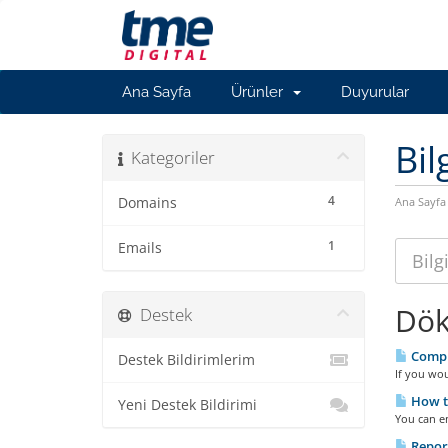
Ana Sayfa
Ürünler
Duyurular
Bil
Kategoriler
4
Domains
Ana Sayfa
1
Emails
Dök
Destek
Compl
Destek Bildirimlerim
If you wou
How to
Yeni Destek Bildirimi
You can e
Repor